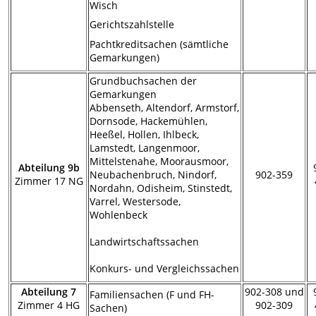
Wisch
Gerichtszahlstelle
Pachtkreditsachen (sämtliche
Gemarkungen)
Grundbuchsachen der
Gemarkungen
Abbenseth, Altendorf, Armstorf,
Dornsode, Hackemühlen,
Heeßel, Hollen, Ihlbeck,
Lamstedt, Langenmoor,
Mittelstenahe, Moorausmoor,
Abteilung 9b
Neubachenbruch, Nindorf,
902-359
Zimmer 17 NG
Nordahn, Odisheim, Stinstedt,
Varrel, Westersode,
Wohlenbeck
Landwirtschaftssachen
Konkurs- und Vergleichssachen
Abteilung 7
902-308 und
Familiensachen (F und FH-
Zimmer 4 HG
902-309
Sachen)