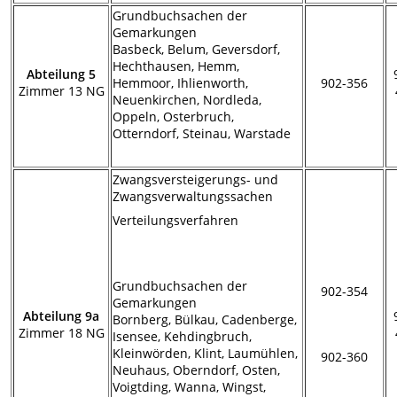
Grundbuchsachen der
Gemarkungen
Basbeck, Belum, Geversdorf,
Hechthausen, Hemm,
Abteilung 5
Hemmoor, Ihlienworth,
902-356
Zimmer 13 NG
Neuenkirchen, Nordleda,
Oppeln, Osterbruch,
Otterndorf, Steinau, Warstade
Zwangsversteigerungs- und
Zwangsverwaltungssachen
Verteilungsverfahren
Grundbuchsachen der
902-354
Gemarkungen
Abteilung 9a
Bornberg, Bülkau, Cadenberge,
Zimmer 18 NG
Isensee, Kehdingbruch,
Kleinwörden, Klint, Laumühlen,
902-360
Neuhaus, Oberndorf, Osten,
Voigtding, Wanna, Wingst,