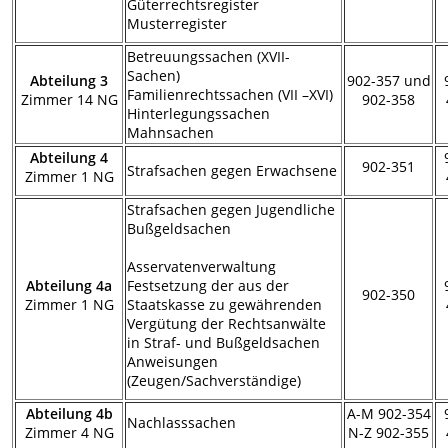
Güterrechtsregister
Musterregister
Betreuungssachen (XVII-
Sachen)
Abteilung 3
902-357 und
Familienrechtssachen (VII –XVI)
Zimmer 14 NG
902-358
Hinterlegungssachen
Mahnsachen
Abteilung 4
902-351
Strafsachen gegen Erwachsene
Zimmer 1 NG
Strafsachen gegen Jugendliche
Bußgeldsachen
Asservatenverwaltung
Abteilung 4a
Festsetzung der aus der
902-350
Zimmer 1 NG
Staatskasse zu gewährenden
Vergütung der Rechtsanwälte
in Straf- und Bußgeldsachen
Anweisungen
(Zeugen/Sachverständige)
Abteilung 4b
A-M 902-354
Nachlasssachen
Zimmer 4 NG
N-Z 902-355