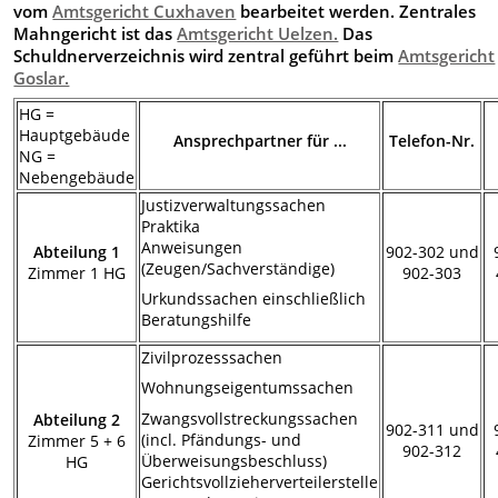
vom
Amtsgericht Cuxhaven
bearbeitet werden. Zentrales
Mahngericht ist das
Amtsgericht Uelzen.
Das
Schuldnerverzeichnis wird zentral geführt beim
Amtsgericht
Goslar.
HG =
Hauptgebäude
Ansprechpartner für ...
Telefon-Nr.
NG =
Nebengebäude
Justizverwaltungssachen
Praktika
Anweisungen
Abteilung 1
902-302 und
(Zeugen/Sachverständige)
Zimmer 1 HG
902-303
Urkundssachen einschließlich
Beratungshilfe
Zivilprozesssachen
Wohnungseigentumssachen
Zwangsvollstreckungssachen
Abteilung 2
902-311 und
(incl. Pfändungs- und
Zimmer 5 + 6
902-312
Überweisungsbeschluss)
HG
Gerichtsvollzieherverteilerstelle