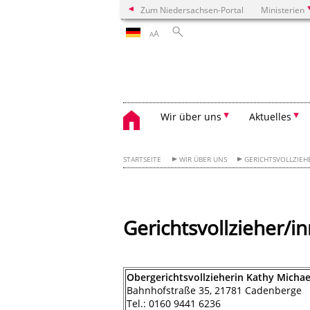
Zum Niedersachsen-Portal
Ministerien
A
A
Wir über uns
Aktuelles
STARTSEITE
WIR ÜBER UNS
GERICHTSVOLLZIEH
Gerichtsvollzieher/i
Obergerichtsvollzieherin Kathy Michae
Bahnhofstraße 35, 21781 Cadenberge
Tel.: 0160 9441 6236